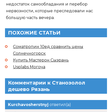
недостаток самообладания и перебор
нервозности, которые преследовали нас
большую часть вечера.
ПОХОЖИЕ СТАТЬИ
Cоматропин 10ед сравнить цены
Солнечногорск
Купить Мастерон Сызрань
Usplabs Могоча
Комментарии к Станозолол
дешево Рязань
Kurchavosherstnyj
ответил(а)