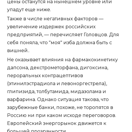
цены останутся на нынешнем уровне или
упадут еще ниже.
Также в числе негативных факторов —
увеличение издержек российских
предприятий, — перечисляет Головцов. Для
себя поняла, что "моя" изба должна быть с
вишней..
Не оказывает влияния на фармакокинетику
дапсона, декстрометорфана, дигоксина,
пероральных контрацептивов
(этинилэстрадиола и левоноргестрела),
глипизида, толбутамида, мидазолама и
варфарина. Однако ситуация такова, что
зарубежные банки, похоже, не торопятся в
Россию ни при каком исходе переговоров.
Европейский энергорынок движется к
большей прозрачности.