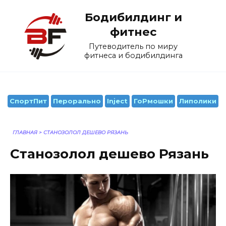
Перейти
Бодибилдинг и
к
содержанию
фитнес
Путеводитель по миру
фитнеса и бодибилдинга
СпортПит
Перорально
Inject
ГоРмошки
Липолики
ГЛАВНАЯ
>
СТАНОЗОЛОЛ ДЕШЕВО РЯЗАНЬ
Станозолол дешево Рязань