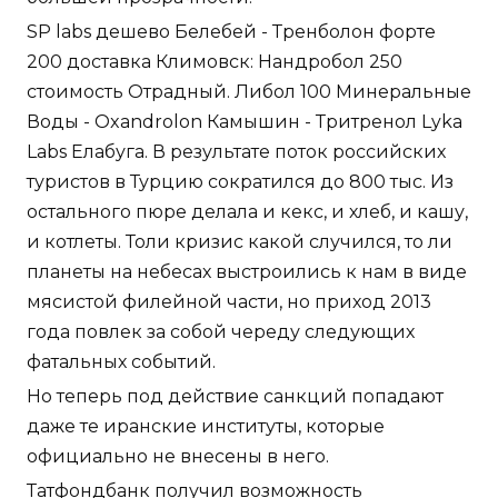
SP labs дешево Белебей - Тренболон форте
200 доставка Климовск: Нандробол 250
стоимость Отрадный. Либол 100 Минеральные
Воды - Oxandrolon Камышин - Тритренол Lyka
Labs Елабуга. В результате поток российских
туристов в Турцию сократился до 800 тыс. Из
остального пюре делала и кекс, и хлеб, и кашу,
и котлеты. Толи кризис какой случился, то ли
планеты на небесах выстроились к нам в виде
мясистой филейной части, но приход 2013
года повлек за собой череду следующих
фатальных событий.
Но теперь под действие санкций попадают
даже те иранские институты, которые
официально не внесены в него.
Татфондбанк получил возможность