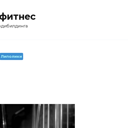
 фитнес
бодибилдинга
Липолики