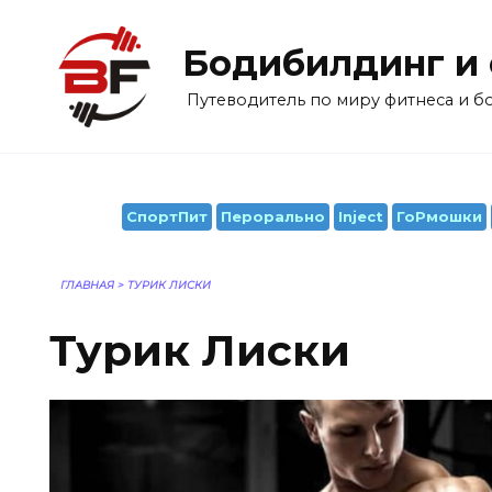
Перейти
к
Бодибилдинг и
содержанию
Путеводитель по миру фитнеса и 
СпортПит
Перорально
Inject
ГоРмошки
ГЛАВНАЯ
>
ТУРИК ЛИСКИ
Турик Лиски