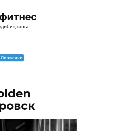
 фитнес
бодибилдинга
Липолики
olden
ровск