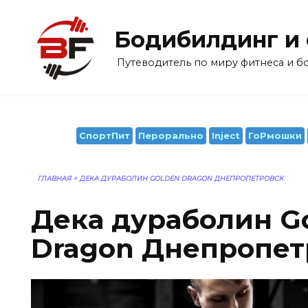
Перейти
к
Бодибилдинг и
содержанию
Путеводитель по миру фитнеса и 
СпортПит
Перорально
Inject
ГоРмошки
ГЛАВНАЯ
>
ДЕКА ДУРАБОЛИН GOLDEN DRAGON ДНЕПРОПЕТРОВСК
Дека дураболин G
Dragon Днепропет