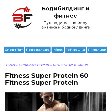
Перейти
Бодибилдинг и
к
содержанию
фитнес
Путеводитель по миру
фитнеса и бодибилдинга
СпортПит
Перорально
Inject
ГоРмошки
Липолики
ГЛАВНАЯ
>
FITNESS SUPER PROTEIN 60 FITNESS SUPER PROTEIN
Fitness Super Protein 60
Fitness Super Protein