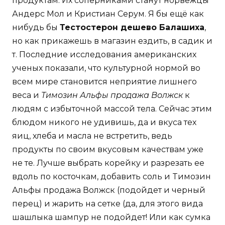
продуктам. Их соперниками станут норвежцы
Андерс Мол и Кристиан Серум. Я бы ещё как
нибудь бы
Тестостерон дешево Балашиха
,
но как прикажешь в магазин ездить, в садик и
т. Последние исследования американских
ученых показали, что культурной нормой во
всем мире становится неприятие лишнего
веса и
Tимозин Альфы продажа Волжск
к
людям с избыточной массой тела. Сейчас этим
блюдом никого не удивишь, да и вкуса тех
яиц, хлеба и масла не встретить, ведь
продукты по своим вкусовым качествам уже
не те. Лучше выбрать корейку и разрезать ее
вдоль по косточкам, добавить соль и Tимозин
Альфы продажа Волжск (подойдет и черный
перец) и жарить на сетке (да, для этого вида
шашлыка шампур не подойдет! Или как сумка