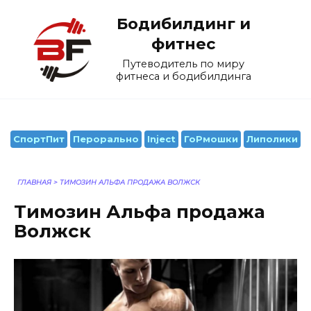
Перейти
Бодибилдинг и
к
содержанию
фитнес
Путеводитель по миру
фитнеса и бодибилдинга
СпортПит
Перорально
Inject
ГоРмошки
Липолики
ГЛАВНАЯ
>
TИМОЗИН АЛЬФА ПРОДАЖА ВОЛЖСК
Tимозин Альфа продажа
Волжск