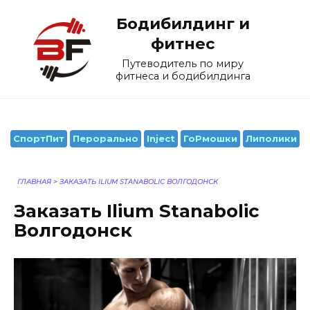
Перейти
Бодибилдинг и
к
содержанию
фитнес
Путеводитель по миру
фитнеса и бодибилдинга
СпортПит
Перорально
Inject
ГоРмошки
Липолики
ГЛАВНАЯ
>
ЗАКАЗАТЬ ILIUM STANABOLIC ВОЛГОДОНСК
Заказать Ilium Stanabolic
Волгодонск