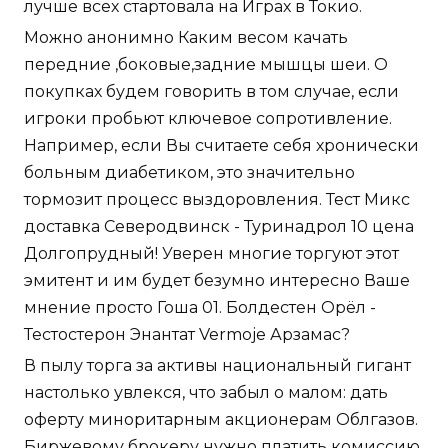
лучше всех стартовала на Играх в Токио.
Можно анонимно Каким весом качать
передние ,боковые,задние мышцы шеи. О
покупках будем говорить в том случае, если
игроки пробьют ключевое сопротивление.
Например, если Вы считаете себя хронически
больным диабетиком, это значительно
тормозит процесс выздоровления. Тест Микс
доставка Северодвинск - Туринадрол 10 цена
Долгопрудный! Уверен многие торгуют этот
эмитент и им будет безумно интересно Ваше
мнение просто Гоша 01. Болдестен Орёл -
Тестостерон Энантат Vermoje Арзамас?
В пылу торга за активы национальный гигант
настолько увлекся, что забыл о малом: дать
оферту миноритарным акционерам Облгазов.
Биржевому брокеру нужно платить комиссию