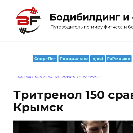
Перейти
к
Бодибилдинг и
содержанию
Путеводитель по миру фитнеса и 
СпортПит
Перорально
Inject
ГоРмошки
ГЛАВНАЯ
>
ТРИТРЕНОЛ 150 СРАВНИТЬ ЦЕНЫ КРЫМСК
Тритренол 150 ср
Крымск