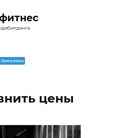
 фитнес
бодибилдинга
Липолики
авнить цены