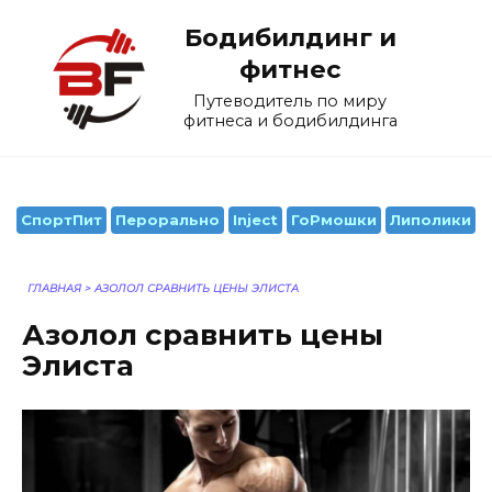
Перейти
Бодибилдинг и
к
содержанию
фитнес
Путеводитель по миру
фитнеса и бодибилдинга
СпортПит
Перорально
Inject
ГоРмошки
Липолики
ГЛАВНАЯ
>
АЗОЛОЛ СРАВНИТЬ ЦЕНЫ ЭЛИСТА
Азолол сравнить цены
Элиста