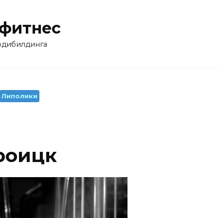
 фитнес
бодибилдинга
Липолики
роицк