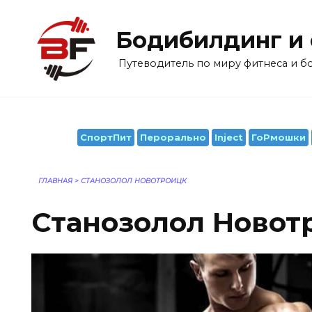
Перейти
к
Бодибилдинг и
содержанию
Путеводитель по миру фитнеса и 
СпортПит
Перорально
Inject
ГоРмошки
ГЛАВНАЯ
>
СТАНОЗОЛОЛ НОВОТРОИЦК
Станозолол Новот