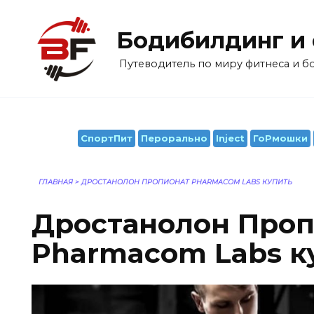
Перейти
к
Бодибилдинг и
содержанию
Путеводитель по миру фитнеса и 
СпортПит
Перорально
Inject
ГоРмошки
ГЛАВНАЯ
>
ДРОСТАНОЛОН ПРОПИОНАТ PHARMACOM LABS КУПИТЬ
Дростанолон Про
Pharmacom Labs к