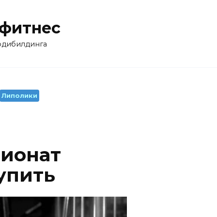
 фитнес
бодибилдинга
Липолики
пионат
упить