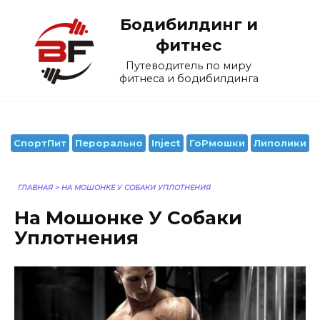
Перейти
Бодибилдинг и
к
содержанию
фитнес
Путеводитель по миру
фитнеса и бодибилдинга
СпортПит
Перорально
Inject
ГоРмошки
Липолики
ГЛАВНАЯ
>
НА МОШОНКЕ У СОБАКИ УПЛОТНЕНИЯ
На Мошонке У Собаки
Уплотнения