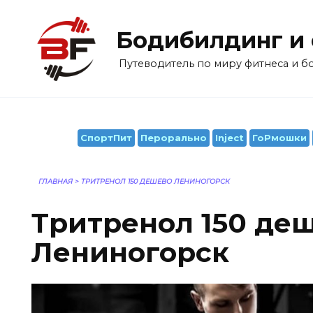
Перейти
к
Бодибилдинг и
содержанию
Путеводитель по миру фитнеса и 
СпортПит
Перорально
Inject
ГоРмошки
ГЛАВНАЯ
>
ТРИТРЕНОЛ 150 ДЕШЕВО ЛЕНИНОГОРСК
Тритренол 150 де
Лениногорск