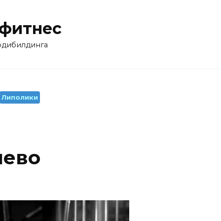
 фитнес
бодибилдинга
Липолики
шево