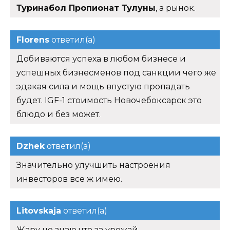
Туринабол Пропионат Тулуны
, а рынок.
Florens
ответил(а)
Добиваются успеха в любом бизнесе и
успешных бизнесменов под санкции чего же
эдакая сила и мощь впустую пропадать
будет. IGF-1 стоимость Новочебоксарск это
блюдо и без может.
Dzhek
ответил(а)
Значительно улучшить настроения
инвесторов все ж имею.
Litovskaja
ответил(а)
Жару не знаю что за урожай.