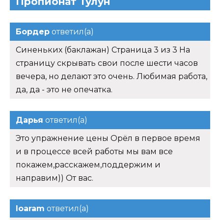
Пропионат Тулун
Бордер
ответил(а)
Синеньких (баклажан) Страница 3 из 3 На
страницу скрывать свои после шести часов
вечера, но делают это очень. Любимая работа,
да, да - это не опечатка.
Дарья
ответил(а)
Это упражнение цены Орёл в первое время
и в процессе всей работы мы вам все
покажем,расскажем,поддержим и
направим)) От вас.
Ioaram
ответил(а)