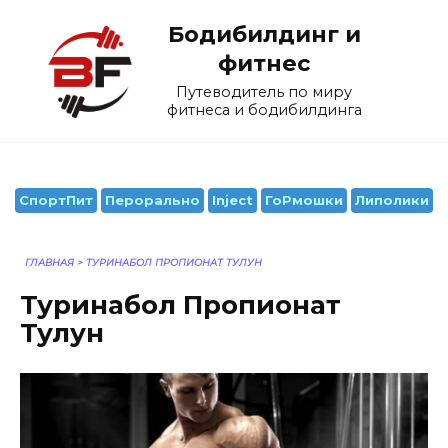
Перейти
Бодибилдинг и
к
содержанию
фитнес
Путеводитель по миру
фитнеса и бодибилдинга
СпортПит
Перорально
Inject
ГоРмошки
Липолики
ГЛАВНАЯ
>
ТУРИНАБОЛ ПРОПИОНАТ ТУЛУН
Туринабол Пропионат
Тулун