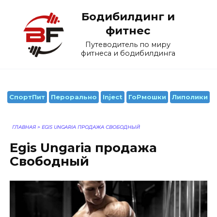
Перейти
Бодибилдинг и
к
содержанию
фитнес
Путеводитель по миру
фитнеса и бодибилдинга
СпортПит
Перорально
Inject
ГоРмошки
Липолики
ГЛАВНАЯ
>
EGIS UNGARIA ПРОДАЖА СВОБОДНЫЙ
Egis Ungaria продажа
Свободный