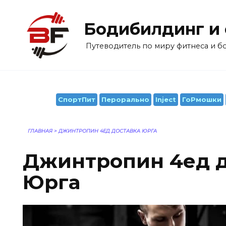
Перейти
к
Бодибилдинг и
содержанию
Путеводитель по миру фитнеса и 
СпортПит
Перорально
Inject
ГоРмошки
ГЛАВНАЯ
>
ДЖИНТРОПИН 4ЕД ДОСТАВКА ЮРГА
Джинтропин 4ед д
Юрга