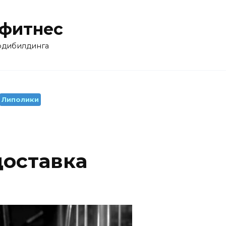
 фитнес
бодибилдинга
Липолики
оставка