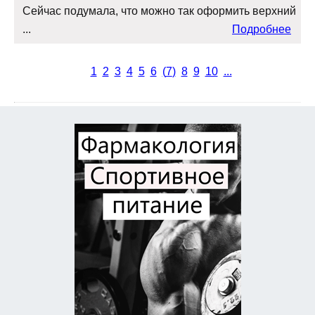
Сейчас подумала, что можно так оформить верхний
...
Подробнее
1
2
3
4
5
6
(
7
)
8
9
10
...