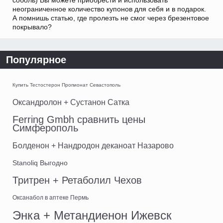
соболь) Вы можете приобрести и использовать
неограниченное количество купонов для себя и в подарок.
А помнишь статью, где пролезть не смог через брезентовое
покрывало?
Популярное
Купить Тестостерон Пропионат Севастополь
Оксандролон + Сустанон Сатка
Ferring Gmbh сравнить цены
Симферополь
Болденон + Нандродон деканоат Назарово
Stanoliq Выгодно
Тритрен + Ретаболил Чехов
Оксанабол в аптеке Пермь
Энка + Метандиенон Ижевск